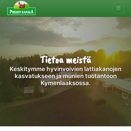
Tietoa meistä
Keskitymme hyvinvoivien lattiakanojen
kasvatukseen ja munien tuotantoon
Kymenlaaksossa.